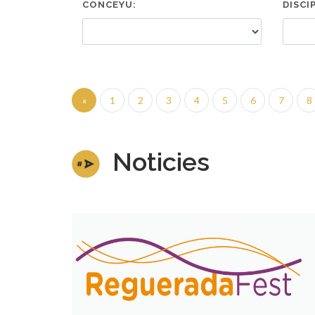
CONCEYU:
DISCI
«
1
2
3
4
5
6
7
8
Noticies