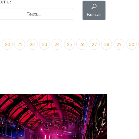
XTU:
Buscar
20
21
22
23
24
25
26
27
28
29
30