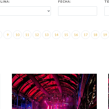
PLINA:
FECHA:
TE
9
10
11
12
13
14
15
16
17
18
19