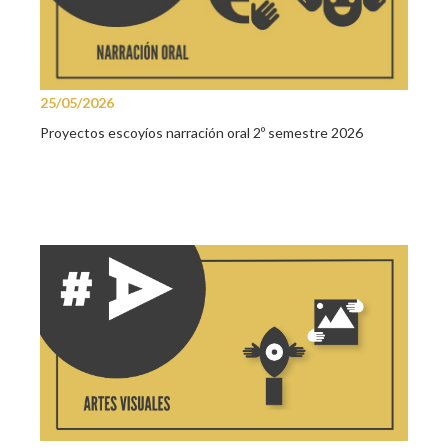
25/05/2026
Proyectos escoyíos narración oral 2º semestre 2026