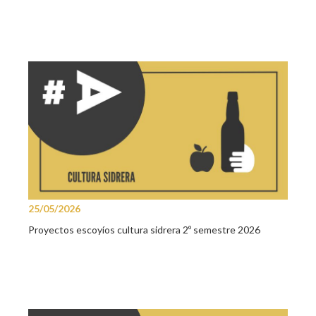
25/05/2026
Proyectos escoyíos cultura sidrera 2º semestre 2026