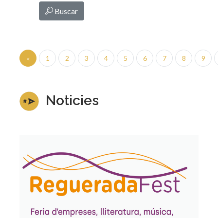
Buscar
«
1
2
3
4
5
6
7
8
9
Noticies