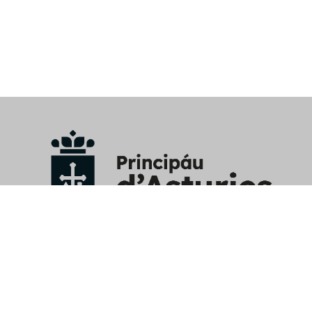
Avisu Llegal
/
Política privacidá y RRSS
/