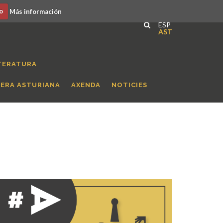
o
Más información
ESP
AST
TERATURA
RERA ASTURIANA
AXENDA
NOTICIES