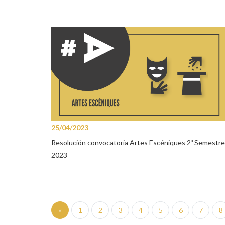
25/04/2023
Resolución convocatoria Artes Escéniques 2º Semestre
2023
«
1
2
3
4
5
6
7
8