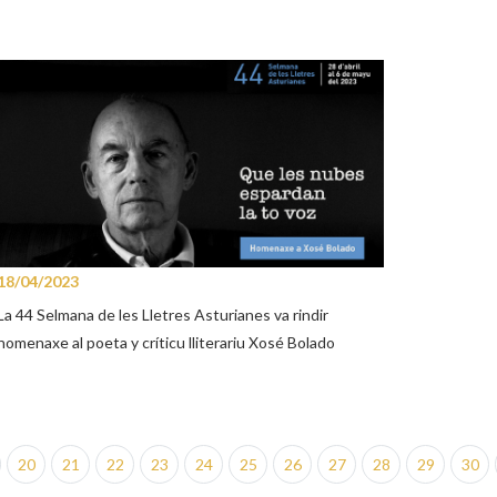
18/04/2023
La 44 Selmana de les Lletres Asturianes va rindir
homenaxe al poeta y críticu lliterariu Xosé Bolado
20
21
22
23
24
25
26
27
28
29
30