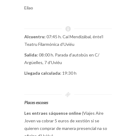
Eilao
Alcuentru:
07:45 h. Cai Mendizábal, énte’l
Teatru Filarmónica d’Uviéu
Salida:
08:00 h. Parada d’autobús en C/
Argüelles, 7 d’Uviéu
Llegada calculada:
19:30 h
Places escoses
Les entraes sáquense online
(Viajes Aire
Joven va cobrar 5 euros de xestión si se
quieren comprar de manera presencial na so
oficina d’Uviéu)