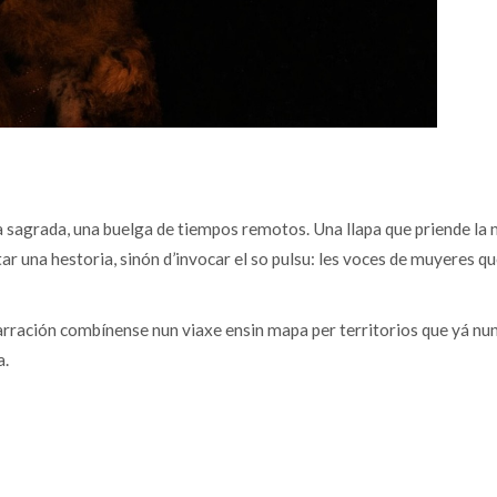
a sagrada, una buelga de tiempos remotos. Una llapa que priende la 
ar una hestoria, sinón d’invocar el so pulsu: les voces de muyeres qu
arración combínense nun viaxe ensin mapa per territorios que yá nu
a.