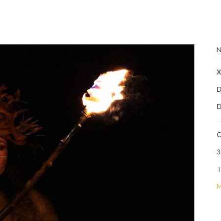
N
X
D
D
C
3
T
M