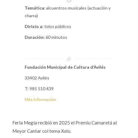
Temática:
alcuentros musicales (actuación y
charra)
Dirixío a:
tolos públicos
Duración:
60 minutos
Fundación Municipal de Cultura d’Avilés
33402 Avilés
T: 985 510 439
Más información
Ferla Megía recibió en 2025 el Premiu Camaretá al
Meyor Cantar col tema
Xatu
.