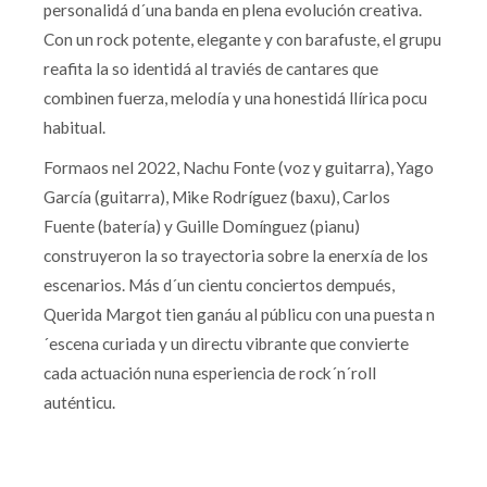
personalidá d´una banda en plena evolución creativa.
Con un rock potente, elegante y con barafuste, el grupu
reafita la so identidá al traviés de cantares que
combinen fuerza, melodía y una honestidá llírica pocu
habitual.
Formaos nel 2022, Nachu Fonte (voz y guitarra), Yago
García (guitarra), Mike Rodríguez (baxu), Carlos
Fuente (batería) y Guille Domínguez (pianu)
construyeron la so trayectoria sobre la enerxía de los
escenarios. Más d´un cientu conciertos dempués,
Querida Margot tien ganáu al públicu con una puesta n
´escena curiada y un directu vibrante que convierte
cada actuación nuna esperiencia de rock´n´roll
auténticu.