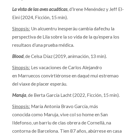
La vista de las aves acuáticas
, d’Irene Menéndez y Jeff El-
Eini (2024, Ficción, 15 min).
Sinopsis:
Un alcuentru inesperáu cambia dafechu la
perspectiva de Lila sobre la so vida de la qu’espera los
resultaos d’una prueba médica.
Blood
, de Celsa Díaz (2019, animación, 13 min).
Sinopsis:
Les vacaciones de Carlos Alejandro
en Marruecos convirtiéronse en daqué mui estremao
del viaxe de placer esperáu.
Maruja
, de Berta García Lacht (2022, Ficción, 15 min).
Sinopsis:
María Antonia Bravo García, más
conocida como Maruja, vive col so home en San
Ildefonso, un barriu de clas obrera de Cornellà, na
contorna de Barcelona. Tien 87 años, abúrrese en casa