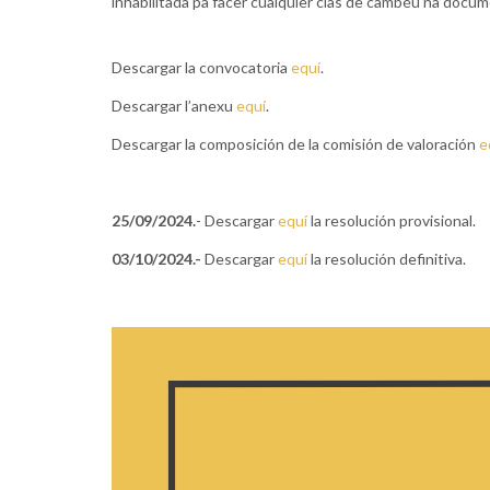
inhabilitada pa facer cualquier clas de cambéu na docu
Descargar la convocatoria
equí
.
Descargar l’anexu
equí
.
Descargar la composición de la comisión de valoración
e
25/09/2024.
- Descargar
equí
la resolución provisional.
03/10/2024.-
Descargar
equí
la resolución definitiva.