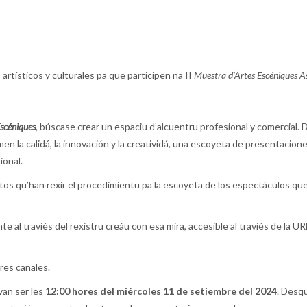
artísticos y culturales pa que participen na II
Muestra d’Artes Escéniques As
Escéniques
, búscase crear un espaciu d’alcuentru profesional y comercial.
imen la calidá, la innovación y la creatividá, una escoyeta de presentaci
ional.
tos qu’han rexir el procedimientu pa la escoyeta de los espectáculos que
al traviés del rexistru creáu con esa mira, accesible al traviés de la U
res canales.
van ser les
12:00 hores del miércoles 11 de setiembre del 2024
. Desqu