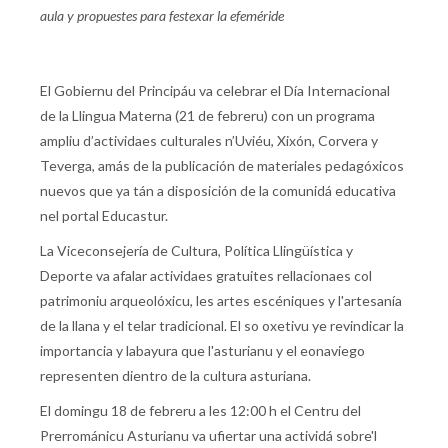
aula y propuestes para festexar la efeméride
El Gobiernu del Principáu va celebrar el Día Internacional
de la Llingua Materna (21 de febreru) con un programa
ampliu d’actividaes culturales n’Uviéu, Xixón, Corvera y
Teverga, amás de la publicación de materiales pedagóxicos
nuevos que ya tán a disposición de la comunidá educativa
nel portal Educastur.
La Viceconsejería de Cultura, Política Llingüística y
Deporte va afalar actividaes gratuites rellacionaes col
patrimoniu arqueolóxicu, les artes escéniques y l'artesanía
de la llana y el telar tradicional. El so oxetivu ye revindicar la
importancia y labayura que l'asturianu y el eonaviego
representen dientro de la cultura asturiana.
El domingu 18 de febreru a les 12:00 h el Centru del
Prerrománicu Asturianu va ufiertar una actividá sobre'l