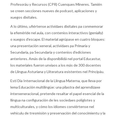
Profesoráu y Recursos (CPR) Cuenques Mineres. Tamién
se creen secciones nueves de podcast, aplicaciones y
xuegos dixitales.
A lo último, ufiértense actividaes dixitales pa conmemorar
la efeméride nel aula, con conteníos interactivos (genially)
o xuegos d'escape. El material agrúpase en cuatro bloques:
una presentación xeneral, actividaes pa Primaria y
Secundaria, pa Secundaria y conteníos d'ediciones
anteriores. Amás de la disponibilidá nel portal Educastur,
los materiales fueron unviaos a los más de 300 docentes
de Llingua Asturiana y Lliteratura esistentes nel Principáu.
Esti Día Internacional de la Llingua Materna, que lleva por
lema Educación multilingüe: una pilastra del aprendizaxe
interxeneracional, pretende resaltar el papel esencial de la
llingua na configuración de les sociedaes políglotes y
multiculturales, y cómo los idiomes conviértense nel
vehículu de tresmisión y preservación del conocimientu y la