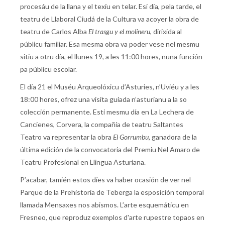
procesáu de la llana y el texíu en telar. Esi día, pela tarde, el
teatru de Llaboral Ciudá de la Cultura va acoyer la obra de
teatru de Carlos Alba
El trasgu y el molineru
, dirixida al
públicu familiar. Esa mesma obra va poder vese nel mesmu
sitiu a otru día, el llunes 19, a les 11:00 hores, nuna función
pa públicu escolar.
El día 21 el Muséu Arqueolóxicu d’Asturies, n’Uviéu y a les
18:00 hores, ofrez una visita guiada n’asturianu a la so
colección permanente. Esti mesmu día en La Lechera de
Cancienes, Corvera, la compañía de teatru Saltantes
Teatro va representar la obra
El Gorrumbu
, ganadora de la
última edición de la convocatoria del Premiu Nel Amaro de
Teatru Profesional en Llingua Asturiana.
P’acabar, tamién estos díes va haber ocasión de ver nel
Parque de la Prehistoria de Teberga la esposición temporal
llamada Mensaxes nos abismos. L’arte esquemáticu en
Fresneo, que reproduz exemplos d'arte rupestre topaos en