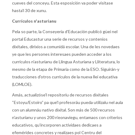
cueves del conceyu. Esta esposición va poder visitase
hasta'l 30 de xunu.
Currículos n'asturianu
Pela so parte, la Conseyería d'Educación publicó güei nel
portal Educastur una serie de recursos y conteníos
dixitales, dirixíos a comunidá escolar. Una de les novedaes
ye que les persones interesaes pueden acceder a los
currículos n'asturianu de Llingua Asturiana y Lliteratura, lo
mesmo de la etapa de Primaria como de la ESO. Siguirán-y
traducciones d'otros currículos de la nueva llei educativa
(LOMLOE).
Amás, actualizóse'l repositoriu de recursos dixitales
“Estoyu/Estoiro” pa que'l profesoráu pueda utilizalu nel aula
con un alumnáu nativo dixital. Son más de 500 recursos
n'asturianu y unos 200 n’eonaviegu, entamaos con criterios
educativos, qu'incorporen actividaes dedicaes a
efemérides concretes y realizaes pol Centru del