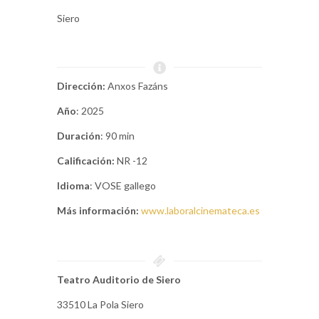
Siero
Dirección:
Anxos Fazáns
Año
: 2025
Duración
: 90 min
Calificación:
NR -12
Idioma
: VOSE gallego
Más información:
www.laboralcinemateca.es
Teatro Auditorio de Siero
33510 La Pola Siero