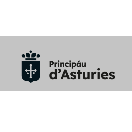
Aviso Legal
/
Política privacidad y RRSS
/
Política cookies
/
Mapa web
/
Perfil contratante
/