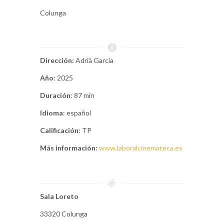
Colunga
Dirección:
Adrià García
Año
: 2025
Duración
: 87 min
Idioma
: español
Calificación
: TP
Más información:
www.laboralcinemateca.es
Sala Loreto
33320 Colunga