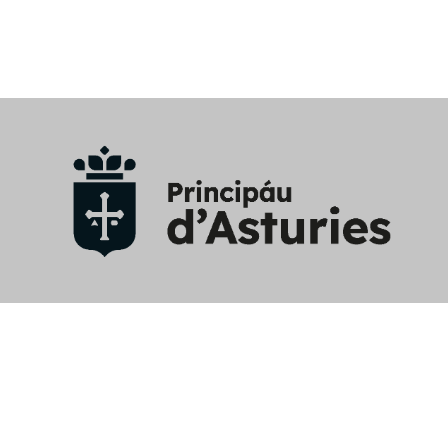
Aviso Legal
/
Política privacidad y RRSS
/
Política cookies
/
Mapa web
/
Perfil contratante
/
Contacto