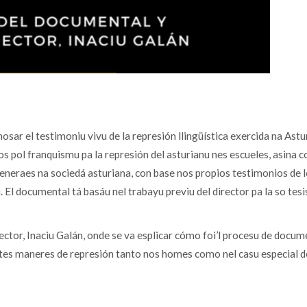
ar el testimoniu vivu de la represión llingüística exercida na Astu
 pol franquismu pa la represión del asturianu nes escueles, asina c
xeneraes na sociedá asturiana, con base nos propios testimonios de l
l documental tá basáu nel trabayu previu del director pa la so tesi
irector, Inaciu Galán, onde se va esplicar cómo foi’l procesu de docum
tes maneres de represión tanto nos homes como nel casu especial d