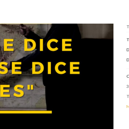
T
T
D
D
C
3
T
M