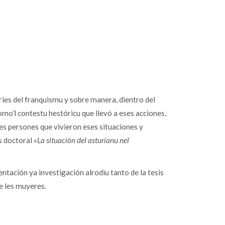
ries del franquismu y sobre manera, dientro del
omo’l contestu hestóricu que llevó a eses acciones,
es persones que vivieron eses situaciones y
s doctoral
«La situación del asturianu nel
entación ya investigación alrodiu tanto de la tesis
e les muyeres.