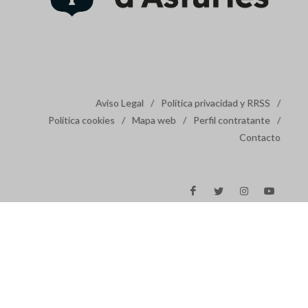
Aviso Legal
/
Política privacidad y RRSS
/
Política cookies
/
Mapa web
/
Perfil contratante
/
Contacto