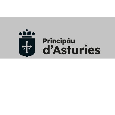
Aviso Legal
/
Política privacidad y RRSS
/
Política cookies
/
Mapa web
/
Perfil contratante
/
Contacto