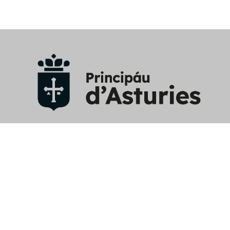
Aviso Legal
/
Política privacidad y RRSS
/
Política cookies
/
Mapa web
/
Perfil contratante
/
Contacto