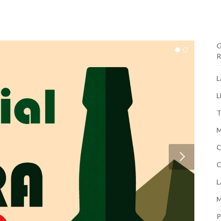
G
R
L
L
T
M
C
C
L
M
P