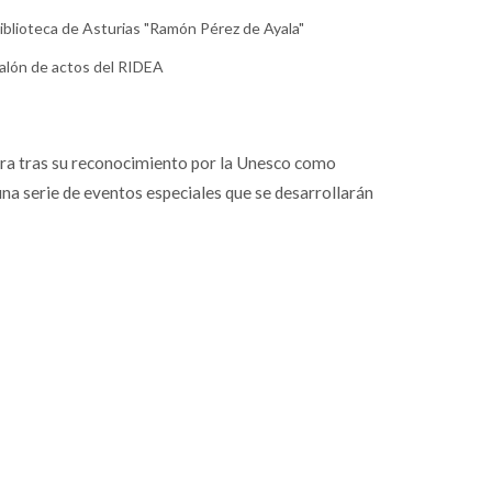
iblioteca de Asturias "Ramón Pérez de Ayala"
Día Mundial de la Sidra 2026
alón de actos del RIDEA
dra tras su reconocimiento por la Unesco como
a serie de eventos especiales que se desarrollarán