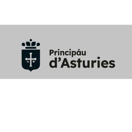
Aviso Legal
/
Política privacidad y RRSS
/
Política cookies
/
Mapa web
/
Perfil contratante
/
Contacto