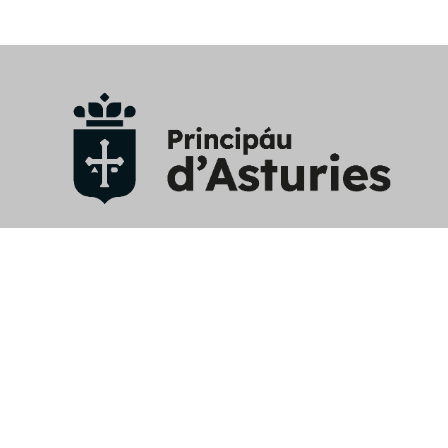
Aviso Legal
/
Política privacidad y RRSS
/
Política cookies
/
Mapa web
/
Perfil contratante
/
Contacto