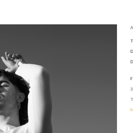
A
T
D
D
F
3
T
M