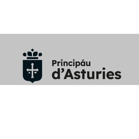
Aviso Legal
/
Política privacidad y RRSS
/
Política cookies
/
Mapa web
/
Perfil contratante
/
Contacto