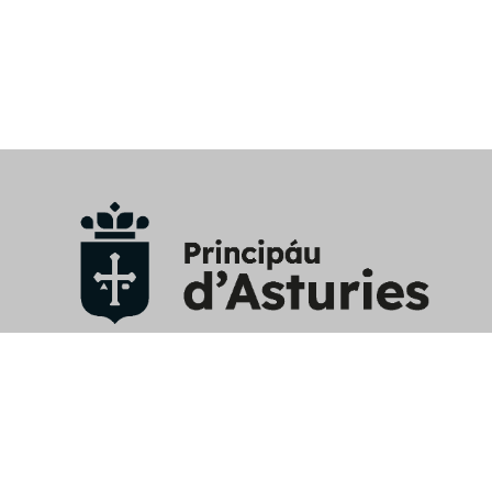
Aviso Legal
/
Política privacidad y RRSS
/
Política cookies
/
Mapa web
/
Perfil contratante
/