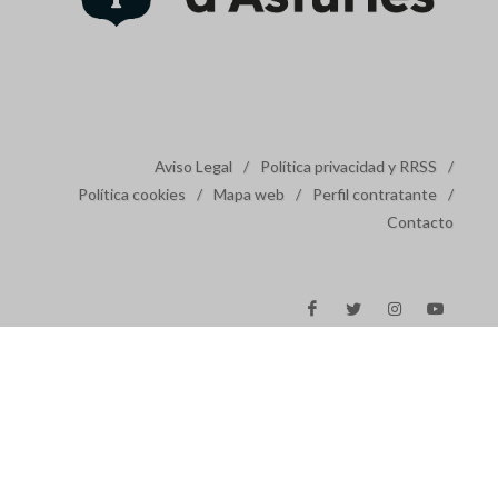
Aviso Legal
/
Política privacidad y RRSS
/
Política cookies
/
Mapa web
/
Perfil contratante
/
Contacto