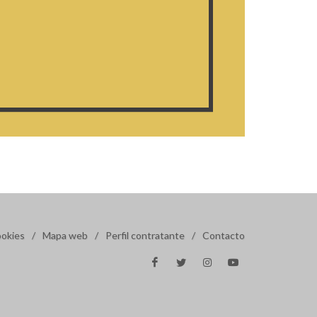
ookies
/
Mapa web
/
Perfil contratante
/
Contacto