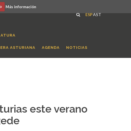
o
Más información
ESP
AST
RATURA
RERA ASTURIANA
AGENDA
NOTICIAS
turias este verano
Rede