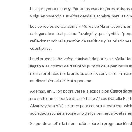
Este proyecto es un guiño todas esas mujeres artistas qu
y siguen viviendo sus vidas desde la sombra, para las que
Los concejos de Candamo y Muros de Nalón acogen, en 
da lugar a la actual palabra "azulejo" y que significa “pe
reflexionar sobre la gestión de residuos y las relaciones
cuestiones.
En el proyecto
Az- zulay
, comisariado por Salim Malla, Ta
llegan a las costas de distintos puntos de la península i
reinterpretadas por la artista, que las convierte en mate
medioambiental del Antropoceno.
Además, en Gijón podrá verse la exposición
Cantos de amo
proyecto, un colectivo de artistas gráficos (Natalia Pa
Alvarez y Ana Vila) se unen para construir esta exposici
sociedad asturiana sobre uno de los primeros poetas en 
Se puede ampliar la información sobre la programación d