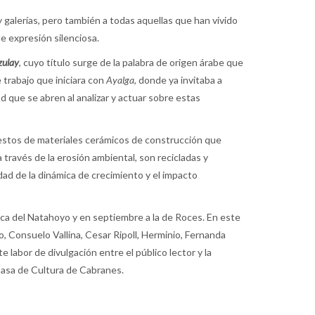
 galerías, pero también a todas aquellas que han vivido
de expresión silenciosa.
zulay
, cuyo título surge de la palabra de origen árabe que
e trabajo que iniciara con
Ayalga
, donde ya invitaba a
ad que se abren al analizar y actuar sobre estas
restos de materiales cerámicos de construcción que
 través de la erosión ambiental, son recicladas y
lidad de la dinámica de crecimiento y el impacto
teca del Natahoyo y en septiembre a la de Roces. En este
, Consuelo Vallina, Cesar Ripoll, Herminio, Fernanda
labor de divulgación entre el público lector y la
 Casa de Cultura de Cabranes.