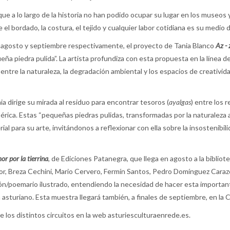
e a lo largo de la historia no han podido ocupar su lugar en los museos y
 el bordado, la costura, el tejido y cualquier labor cotidiana es su medio 
agosto y septiembre respectivamente, el proyecto de Tania Blanco
Az - 
queña piedra pulida”. La artista profundiza con esta propuesta en la línea d
 entre la naturaleza, la degradación ambiental y los espacios de creativid
nia dirige su mirada al residuo para encontrar tesoros (
ayalgas
) entre los 
bérica. Estas “pequeñas piedras pulidas, transformadas por la naturaleza a
rial para su arte, invitándonos a reflexionar con ella sobre la insostenibi
r por la tierrina
, de Ediciones Patanegra, que llega en agosto a la biblio
stor, Breza Cechini, Mario Cervero, Fermín Santos, Pedro Domínguez Carazo
ón/poemario ilustrado, entendiendo la necesidad de hacer esta importante 
asturiano. Esta muestra llegará también, a finales de septiembre, en la
e los distintos circuitos en la web asturiesculturaenrede.es.