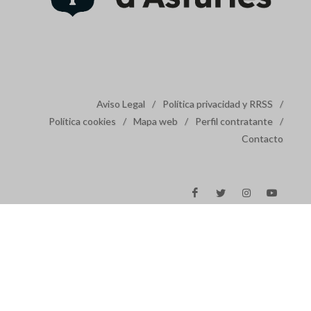
Aviso Legal
/
Política privacidad y RRSS
/
Política cookies
/
Mapa web
/
Perfil contratante
/
Contacto