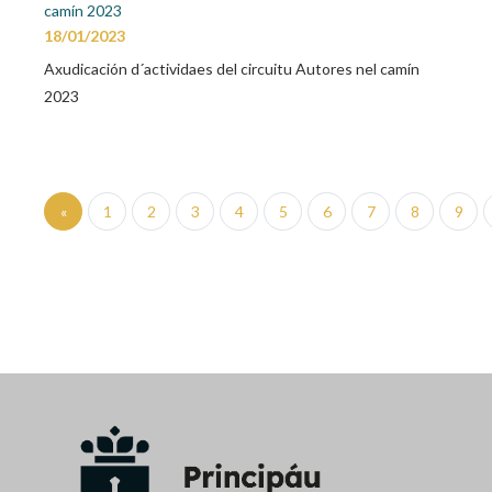
18/01/2023
Axudicación d´actividaes del circuitu Autores nel camín
2023
«
1
2
3
4
5
6
7
8
9