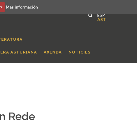
o
Más información
ESP
AST
TERATURA
RERA ASTURIANA
AXENDA
NOTICIES
en Rede