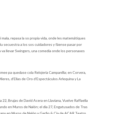
 mala, repasa la so propia vida, onde les matemátiques
u secuestra a los sos cuidadores y fáense pasar por
a va llevar Swingers, una comedia onde los personaxes
 Smee pa quedase cola Relojería Campanilla; en Corvera,
ieres, d’Ellas de Oro d’Espectáculos Arlequina y La
a 22, Brujas de David Acera en Llaviana, Vuelve Raffaella
 Mundo en Muros de Nalón; el día 27, Engatusados de Tras
mpany en Muros de Nalón y Garfio & Cía de ACAR Teatro