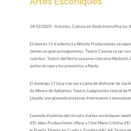
Artes Escéniques
14/12/2023.- Asturies, Cultura en Rede intensifica los d
El vienres 15 d’avientu La Westia Producciones va repre
tienen un gran protagonismu; Teatro Casona va tar con
cuerdos; Teatro del Norte va poner n’escena Macbeth, l
quiten la ropa y los prexuicios, a Navia.
El domingu 17 tóca-y la vez a Ḷḷena de disfrutar de Gar
de Misery de Saltantes Teatro, l’adaptación teatral de
Líquida, una güeyada prestosa, interesante y emocionant
L’axenda d’avientu del circuitu d’artes escéniques tamié
d’El Jaleo Producciones n’Ayer y Cine María Cristina d’
la Puerta Títeres en Cuaña y Zozobra d’ACAR Teatro de